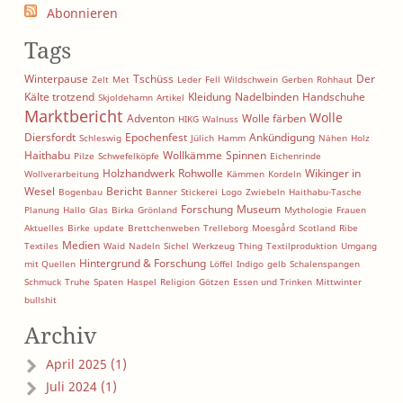
Abonnieren
Tags
Winterpause
Tschüss
Der
Zelt
Met
Leder
Fell
Wildschwein
Gerben
Rohhaut
Kälte trotzend
Kleidung
Nadelbinden
Handschuhe
Skjoldehamn
Artikel
Marktbericht
Wolle
Adventon
Wolle färben
HIKG
Walnuss
Diersfordt
Epochenfest
Ankündigung
Schleswig
Jülich
Hamm
Nähen
Holz
Haithabu
Wollkämme
Spinnen
Pilze
Schwefelköpfe
Eichenrinde
Holzhandwerk
Rohwolle
Wikinger in
Wollverarbeitung
Kämmen
Kordeln
Wesel
Bericht
Bogenbau
Banner
Stickerei
Logo
Zwiebeln
Haithabu-Tasche
Forschung
Museum
Planung
Hallo
Glas
Birka
Grönland
Mythologie
Frauen
Aktuelles
Birke
update
Brettchenweben
Trelleborg
Moesgård
Scotland
Ribe
Medien
Textiles
Waid
Nadeln
Sichel
Werkzeug
Thing
Textilproduktion
Umgang
Hintergrund & Forschung
mit Quellen
Löffel
Indigo
gelb
Schalenspangen
Schmuck
Truhe
Spaten
Haspel
Religion
Götzen
Essen und Trinken
Mittwinter
bullshit
Archiv
April 2025 (1)
Juli 2024 (1)