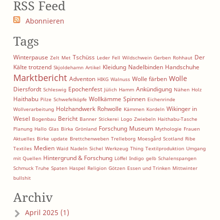
RSS Feed
Abonnieren
Tags
Winterpause
Tschüss
Der
Zelt
Met
Leder
Fell
Wildschwein
Gerben
Rohhaut
Kälte trotzend
Kleidung
Nadelbinden
Handschuhe
Skjoldehamn
Artikel
Marktbericht
Wolle
Adventon
Wolle färben
HIKG
Walnuss
Diersfordt
Epochenfest
Ankündigung
Schleswig
Jülich
Hamm
Nähen
Holz
Haithabu
Wollkämme
Spinnen
Pilze
Schwefelköpfe
Eichenrinde
Holzhandwerk
Rohwolle
Wikinger in
Wollverarbeitung
Kämmen
Kordeln
Wesel
Bericht
Bogenbau
Banner
Stickerei
Logo
Zwiebeln
Haithabu-Tasche
Forschung
Museum
Planung
Hallo
Glas
Birka
Grönland
Mythologie
Frauen
Aktuelles
Birke
update
Brettchenweben
Trelleborg
Moesgård
Scotland
Ribe
Medien
Textiles
Waid
Nadeln
Sichel
Werkzeug
Thing
Textilproduktion
Umgang
Hintergrund & Forschung
mit Quellen
Löffel
Indigo
gelb
Schalenspangen
Schmuck
Truhe
Spaten
Haspel
Religion
Götzen
Essen und Trinken
Mittwinter
bullshit
Archiv
April 2025 (1)