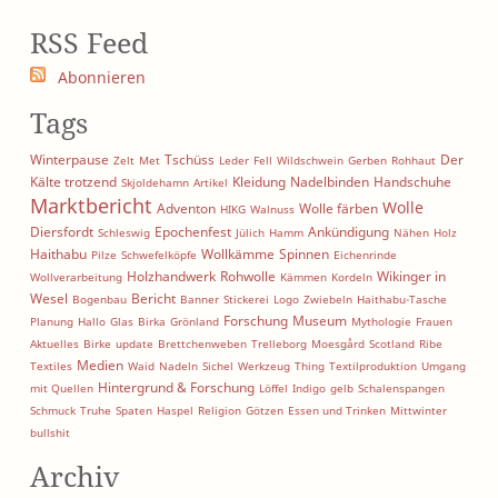
RSS Feed
Abonnieren
Tags
Winterpause
Tschüss
Der
Zelt
Met
Leder
Fell
Wildschwein
Gerben
Rohhaut
Kälte trotzend
Kleidung
Nadelbinden
Handschuhe
Skjoldehamn
Artikel
Marktbericht
Wolle
Adventon
Wolle färben
HIKG
Walnuss
Diersfordt
Epochenfest
Ankündigung
Schleswig
Jülich
Hamm
Nähen
Holz
Haithabu
Wollkämme
Spinnen
Pilze
Schwefelköpfe
Eichenrinde
Holzhandwerk
Rohwolle
Wikinger in
Wollverarbeitung
Kämmen
Kordeln
Wesel
Bericht
Bogenbau
Banner
Stickerei
Logo
Zwiebeln
Haithabu-Tasche
Forschung
Museum
Planung
Hallo
Glas
Birka
Grönland
Mythologie
Frauen
Aktuelles
Birke
update
Brettchenweben
Trelleborg
Moesgård
Scotland
Ribe
Medien
Textiles
Waid
Nadeln
Sichel
Werkzeug
Thing
Textilproduktion
Umgang
Hintergrund & Forschung
mit Quellen
Löffel
Indigo
gelb
Schalenspangen
Schmuck
Truhe
Spaten
Haspel
Religion
Götzen
Essen und Trinken
Mittwinter
bullshit
Archiv