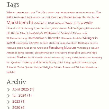
Tags
Winterpause
Tschüss
Der
Zelt
Met
Leder
Fell
Wildschwein
Gerben
Rohhaut
Kälte trotzend
Kleidung
Nadelbinden
Handschuhe
Skjoldehamn
Artikel
Marktbericht
Wolle
Adventon
Wolle färben
HIKG
Walnuss
Diersfordt
Epochenfest
Ankündigung
Schleswig
Jülich
Hamm
Nähen
Holz
Haithabu
Wollkämme
Spinnen
Pilze
Schwefelköpfe
Eichenrinde
Holzhandwerk
Rohwolle
Wikinger in
Wollverarbeitung
Kämmen
Kordeln
Wesel
Bericht
Bogenbau
Banner
Stickerei
Logo
Zwiebeln
Haithabu-Tasche
Forschung
Museum
Planung
Hallo
Glas
Birka
Grönland
Mythologie
Frauen
Aktuelles
Birke
update
Brettchenweben
Trelleborg
Moesgård
Scotland
Ribe
Medien
Textiles
Waid
Nadeln
Sichel
Werkzeug
Thing
Textilproduktion
Umgang
Hintergrund & Forschung
mit Quellen
Löffel
Indigo
gelb
Schalenspangen
Schmuck
Truhe
Spaten
Haspel
Religion
Götzen
Essen und Trinken
Mittwinter
bullshit
Archiv
April 2025 (1)
Juli 2024 (1)
2023 (1)
2020 (4)