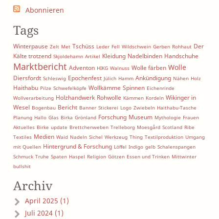
Abonnieren
Tags
Winterpause
Tschüss
Der
Zelt
Met
Leder
Fell
Wildschwein
Gerben
Rohhaut
Kälte trotzend
Kleidung
Nadelbinden
Handschuhe
Skjoldehamn
Artikel
Marktbericht
Wolle
Adventon
Wolle färben
HIKG
Walnuss
Diersfordt
Epochenfest
Ankündigung
Schleswig
Jülich
Hamm
Nähen
Holz
Haithabu
Wollkämme
Spinnen
Pilze
Schwefelköpfe
Eichenrinde
Holzhandwerk
Rohwolle
Wikinger in
Wollverarbeitung
Kämmen
Kordeln
Wesel
Bericht
Bogenbau
Banner
Stickerei
Logo
Zwiebeln
Haithabu-Tasche
Forschung
Museum
Planung
Hallo
Glas
Birka
Grönland
Mythologie
Frauen
Aktuelles
Birke
update
Brettchenweben
Trelleborg
Moesgård
Scotland
Ribe
Medien
Textiles
Waid
Nadeln
Sichel
Werkzeug
Thing
Textilproduktion
Umgang
Hintergrund & Forschung
mit Quellen
Löffel
Indigo
gelb
Schalenspangen
Schmuck
Truhe
Spaten
Haspel
Religion
Götzen
Essen und Trinken
Mittwinter
bullshit
Archiv
April 2025 (1)
Juli 2024 (1)