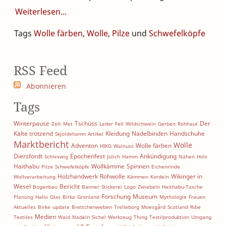
Weiterlesen
Tags
Wolle färben
,
Wolle
,
Pilze
und
Schwefelköpfe
RSS Feed
Abonnieren
Tags
Winterpause
Tschüss
Der
Zelt
Met
Leder
Fell
Wildschwein
Gerben
Rohhaut
Kälte trotzend
Kleidung
Nadelbinden
Handschuhe
Skjoldehamn
Artikel
Marktbericht
Wolle
Adventon
Wolle färben
HIKG
Walnuss
Diersfordt
Epochenfest
Ankündigung
Schleswig
Jülich
Hamm
Nähen
Holz
Haithabu
Wollkämme
Spinnen
Pilze
Schwefelköpfe
Eichenrinde
Holzhandwerk
Rohwolle
Wikinger in
Wollverarbeitung
Kämmen
Kordeln
Wesel
Bericht
Bogenbau
Banner
Stickerei
Logo
Zwiebeln
Haithabu-Tasche
Forschung
Museum
Planung
Hallo
Glas
Birka
Grönland
Mythologie
Frauen
Aktuelles
Birke
update
Brettchenweben
Trelleborg
Moesgård
Scotland
Ribe
Medien
Textiles
Waid
Nadeln
Sichel
Werkzeug
Thing
Textilproduktion
Umgang