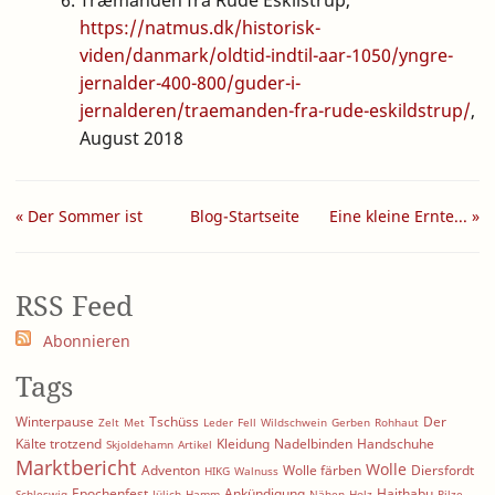
https://natmus.dk/historisk-
viden/danmark/oldtid-indtil-aar-1050/yngre-
jernalder-400-800/guder-i-
jernalderen/traemanden-fra-rude-eskildstrup/
,
August 2018
« Der Sommer ist
Blog-Startseite
Eine kleine Ernte... »
da: letzte U...
RSS Feed
Abonnieren
Tags
Winterpause
Tschüss
Der
Zelt
Met
Leder
Fell
Wildschwein
Gerben
Rohhaut
Kälte trotzend
Kleidung
Nadelbinden
Handschuhe
Skjoldehamn
Artikel
Marktbericht
Wolle
Adventon
Wolle färben
Diersfordt
HIKG
Walnuss
Epochenfest
Ankündigung
Haithabu
Schleswig
Jülich
Hamm
Nähen
Holz
Pilze