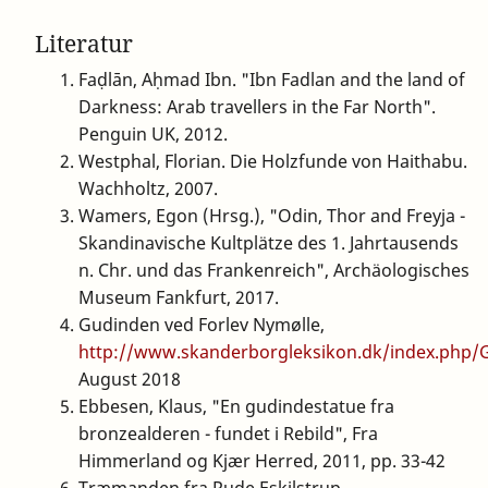
Literatur
Faḍlān, Aḥmad Ibn. "Ibn Fadlan and the land of
Darkness: Arab travellers in the Far North".
Penguin UK, 2012.
Westphal, Florian. Die Holzfunde von Haithabu.
Wachholtz, 2007.
Wamers, Egon (Hrsg.), "Odin, Thor and Freyja -
Skandinavische Kultplätze des 1. Jahrtausends
n. Chr. und das Frankenreich", Archäologisches
Museum Fankfurt, 2017.
Gudinden ved Forlev Nymølle,
http://www.skanderborgleksikon.dk/index.php
August 2018
Ebbesen, Klaus, "En gudindestatue fra
bronzealderen - fundet i Rebild", Fra
Himmerland og Kjær Herred, 2011, pp. 33-42
Træmanden fra Rude Eskilstrup,