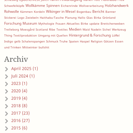
Wollkämme
Spinnen
Holzhandwerk
Schwefelköpfe
Eichenrinde
Wollverarbeitung
Rohwolle
Wikinger in Wesel
Bericht
Kämmen
Kordeln
Bogenbau
Banner
Stickerei
Logo
Zwiebeln
Haithabu-Tasche
Planung
Hallo
Glas
Birka
Grönland
Forschung
Museum
Mythologie
Frauen
Aktuelles
Birke
update
Brettchenweben
Medien
Trelleborg
Moesgård
Scotland
Ribe
Textiles
Waid
Nadeln
Sichel
Werkzeug
Hintergrund & Forschung
Thing
Textilproduktion
Umgang mit Quellen
Löffel
Indigo
gelb
Schalenspangen
Schmuck
Truhe
Spaten
Haspel
Religion
Götzen
Essen
und Trinken
Mittwinter
bullshit
Archiv
April 2025 (1)
Juli 2024 (1)
2023 (1)
2020 (4)
2019 (4)
2018 (8)
2017 (23)
2016 (27)
2015 (6)