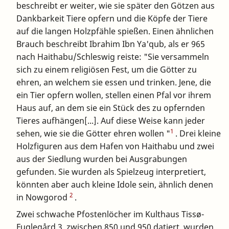
beschreibt er weiter, wie sie später den Götzen aus
Dankbarkeit Tiere opfern und die Köpfe der Tiere
auf die langen Holzpfähle spießen. Einen ähnlichen
Brauch beschreibt Ibrahim Ibn Ya'qub, als er 965
nach Haithabu/Schleswig reiste: "Sie versammeln
sich zu einem religiösen Fest, um die Götter zu
ehren, an welchem sie essen und trinken. Jene, die
ein Tier opfern wollen, stellen einen Pfal vor ihrem
Haus auf, an dem sie ein Stück des zu opfernden
Tieres aufhängen[...]. Auf diese Weise kann jeder
1
sehen, wie sie die Götter ehren wollen "
. Drei kleine
Holzfiguren aus dem Hafen von Haithabu und zwei
aus der Siedlung wurden bei Ausgrabungen
gefunden. Sie wurden als Spielzeug interpretiert,
könnten aber auch kleine Idole sein, ähnlich denen
2
in Nowgorod
.
Zwei schwache Pfostenlöcher im Kulthaus Tissø-
Fuglegård 3, zwischen 850 und 950 datiert, wurden