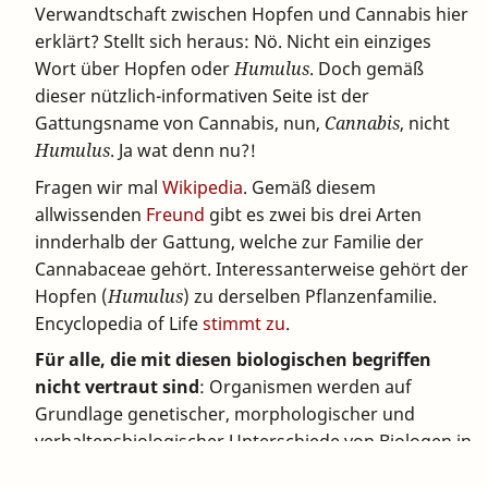
Verwandtschaft zwischen Hopfen und Cannabis hier
erklärt? Stellt sich heraus: Nö. Nicht ein einziges
Wort über Hopfen oder
Humulus
. Doch gemäß
dieser nützlich-informativen Seite ist der
Gattungsname von Cannabis, nun,
Cannabis
, nicht
Humulus
. Ja wat denn nu?!
Fragen wir mal
Wikipedia
. Gemäß diesem
allwissenden
Freund
gibt es zwei bis drei Arten
innderhalb der Gattung, welche zur Familie der
Cannabaceae gehört. Interessanterweise gehört der
Hopfen (
Humulus
) zu derselben Pflanzenfamilie.
Encyclopedia of Life
stimmt zu
.
Für alle, die mit diesen biologischen begriffen
nicht vertraut sind
: Organismen werden auf
Grundlage genetischer, morphologischer und
verhaltensbiologischer Unterschiede von Biologen in
verschiedene Kategorien eingeteilt. Eine natürliche