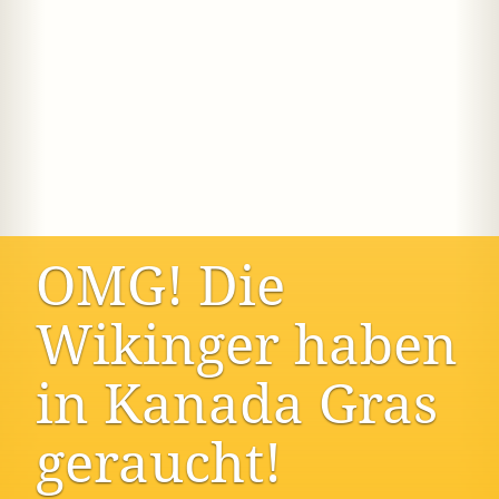
OMG! Die
Wikinger haben
in Kanada Gras
geraucht!