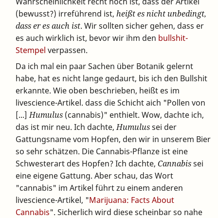
Wahrscheinlichkeit recht hoch ist, dass der Artikel
(bewusst?) irreführend ist,
heißt es nicht unbedingt,
dass er es auch ist
. Wir sollten sicher gehen, dass er
es auch wirklich ist, bevor wir ihm den
bullshit-
Stempel
verpassen.
Da ich mal ein paar Sachen über Botanik gelernt
habe, hat es nicht lange gedaurt, bis ich den Bullshit
erkannte. Wie oben beschrieben, heißt es im
livescience-Artikel. dass die Schicht aich "Pollen von
[...]
Humulus
(cannabis)" enthielt. Wow, dachte ich,
das ist mir neu. Ich dachte,
Humulus
sei der
Gattungsname vom Hopfen, den wir in unserem Bier
so sehr schätzen. Die Cannabis-Pflanze ist eine
Schwesterart des Hopfen? Ich dachte,
Cannabis
sei
eine eigene Gattung. Aber schau, das Wort
"cannabis" im Artikel führt zu einem anderen
livescience-Artikel, "
Marijuana: Facts About
Cannabis
". Sicherlich wird diese scheinbar so nahe