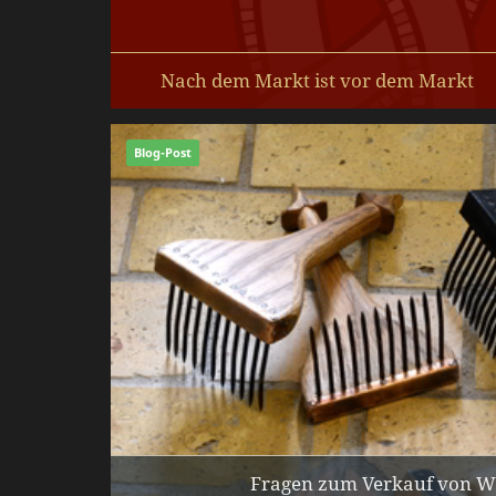
Nach dem Markt ist vor dem Markt
Nach einem schönen, aber verregneten Haithab
freuen wir uns auf den Ribe-Markt.
Blog-Post
Zwischenzeitlich sind wir fleißig.
Fragen zum Verkauf von 