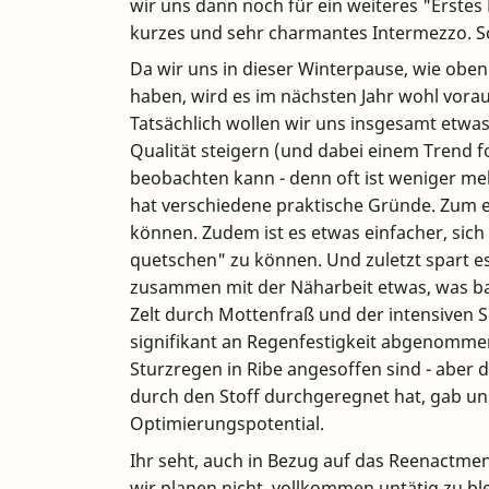
wir uns dann noch für ein weiteres "Erstes
kurzes und sehr charmantes Intermezzo. Sch
Da wir uns in dieser Winterpause, wie ob
haben, wird es im nächsten Jahr wohl vora
Tatsächlich wollen wir uns insgesamt etwas 
Qualität steigern (und dabei einem Trend f
beobachten kann - denn oft ist weniger meh
hat verschiedene praktische Gründe. Zum e
können. Zudem ist es etwas einfacher, si
quetschen" zu können. Und zuletzt spart es 
zusammen mit der Näharbeit etwas, was ba
Zelt durch Mottenfraß und der intensiven
signifikant an Regenfestigkeit abgenommen 
Sturzregen in Ribe angesoffen sind - aber 
durch den Stoff durchgeregnet hat, gab u
Optimierungspotential.
Ihr seht, auch in Bezug auf das Reenactment
wir planen nicht, vollkommen untätig zu ble