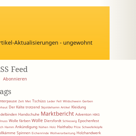
rtikel-Aktualisierungen - ungewohnt
SS Feed
Abonnieren
ags
nterpause
Tschüss
Zelt
Met
Leder
Fell
Wildschwein
Gerben
Der Kälte trotzend
Kleidung
hhaut
Skjoldehamn
Artikel
Marktbericht
delbinden
Handschuhe
Adventon
HIKG
Wolle
Wolle färben
Diersfordt
Epochenfest
lnuss
Schleswig
Ankündigung
Haithabu
ich
Hamm
Nähen
Holz
Pilze
Schwefelköpfe
llkämme
Spinnen
Holzhandwerk
Eichenrinde
Wollverarbeitung