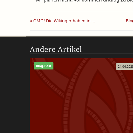
« OMG! Die Wikinger haben in ...
Blo
Andere Artikel
Blog-Post
24.04.202