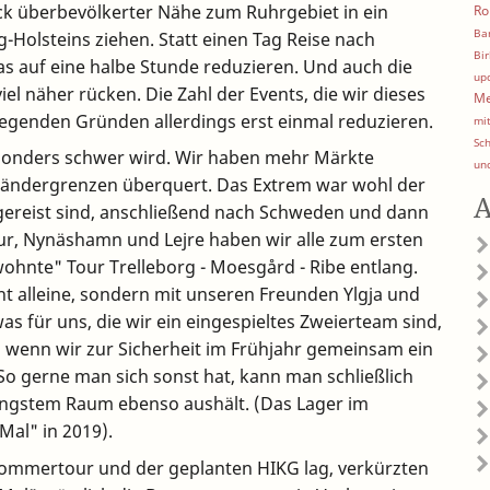
k überbevölkerter Nähe zum Ruhrgebiet in ein
Ro
Ba
-Holsteins ziehen. Statt einen Tag Reise nach
Bir
as auf eine halbe Stunde reduzieren. Und auch die
up
l näher rücken. Die Zahl der Events, die wir dieses
Me
iegenden Gründen allerdings erst einmal reduzieren.
mi
Sc
esonders schwer wird. Wir haben mehr Märkte
un
Ländergrenzen überquert. Das Extrem war wohl der
A
gereist sind, anschließend nach Schweden und dann
ur, Nynäshamn und Lejre haben wir alle zum ersten
ohnte" Tour Trelleborg - Moesgård - Ribe entlang.
icht alleine, sondern mit unseren Freunden Ylgja und
as für uns, die wir ein eingespieltes Zweierteam sind,
 wenn wir zur Sicherheit im Frühjahr gemeinsam ein
o gerne man sich sonst hat, kann man schließlich
engstem Raum ebenso aushält. (Das Lager im
Mal" in 2019).
 Sommertour und der geplanten HIKG lag, verkürzten