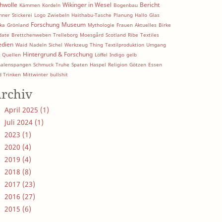
hwolle
Wikinger in Wesel
Bericht
Kämmen
Kordeln
Bogenbau
nner
Stickerei
Logo
Zwiebeln
Haithabu-Tasche
Planung
Hallo
Glas
Forschung
Museum
ka
Grönland
Mythologie
Frauen
Aktuelles
Birke
date
Brettchenweben
Trelleborg
Moesgård
Scotland
Ribe
Textiles
dien
Waid
Nadeln
Sichel
Werkzeug
Thing
Textilproduktion
Umgang
Hintergrund & Forschung
t Quellen
Löffel
Indigo
gelb
halenspangen
Schmuck
Truhe
Spaten
Haspel
Religion
Götzen
Essen
d Trinken
Mittwinter
bullshit
rchiv
April 2025 (1)
Juli 2024 (1)
2023 (1)
2020 (4)
2019 (4)
2018 (8)
2017 (23)
2016 (27)
2015 (6)