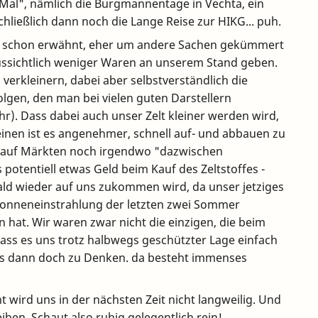
 Mal", nämlich die Burgmannentage in Vechta, ein
ließlich dann noch die Lange Reise zur HIKG... puh.
en schon erwähnt, eher um andere Sachen gekümmert
ussichtlich weniger Waren an unserem Stand geben.
verkleinern, dabei aber selbstverständlich die
olgen, den man bei vielen guten Darstellern
r). Dass dabei auch unser Zelt kleiner werden wird,
inen ist es angenehmer, schnell auf- und abbauen zu
ch auf Märkten noch irgendwo "dazwischen
potentiell etwas Geld beim Kauf des Zeltstoffes -
ld wieder auf uns zukommen wird, da unser jetziges
 Sonneneinstrahlung der letzten zwei Sommer
hat. Wir waren zwar nicht die einzigen, die beim
dass es uns trotz halbwegs geschützter Lage einfach
ns dann doch zu Denken. da besteht immenses
 wird uns in der nächsten Zeit nicht langweilig. Und
iben. Schaut also ruhig gelegentlich rein!