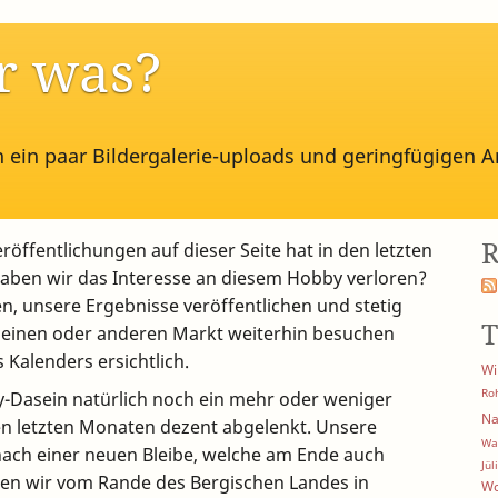
er was?
n ein paar Bildergalerie-uploads und geringfügigen A
R
röffentlichungen auf dieser Seite hat in den letzten
aben wir das Interesse an diesem Hobby verloren?
n, unsere Ergebnisse veröffentlichen und stetig
T
m einen oder anderen Markt weiterhin besuchen
 Kalenders ersichtlich.
Wi
Ro
y-Dasein natürlich noch ein mehr oder weniger
Na
en letzten Monaten dezent abgelenkt. Unsere
Wa
 nach einer neuen Bleibe, welche am Ende auch
Jül
den wir vom Rande des Bergischen Landes in
Wo