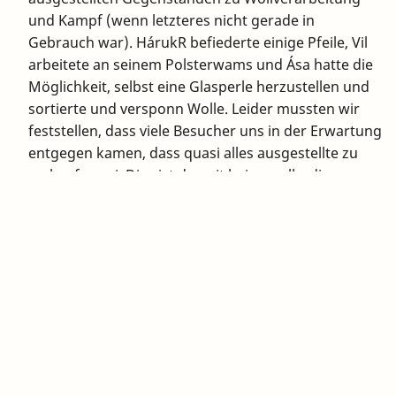
und Kampf (wenn letzteres nicht gerade in
Gebrauch war). HárukR befiederte einige Pfeile, Vil
arbeitete an seinem Polsterwams und Ása hatte die
Möglichkeit, selbst eine Glasperle herzustellen und
sortierte und versponn Wolle. Leider mussten wir
feststellen, dass viele Besucher uns in der Erwartung
entgegen kamen, dass quasi alles ausgestellte zu
verkaufen sei. Dies ist derzeit bei uns allerdings
nicht der Fall. Wenige nadelgebundene Sachen sind
zwar durchaus verkäuflich (eine Mütze fand eine
neue, glückliche Besitzerin), doch gerade die
gesponnenen und gefärbten Garne dienen bislang
ausschließlich der Demonstration und dem
Eigenbedarf. Handel mit anderen Darstellen sind die
Ausnahme. Und wer würde auch einen Strang von
Ásas Garn zu einem Preis kaufen, der uns als
angemessen erscheint? Die Wolle ist durch vier bis