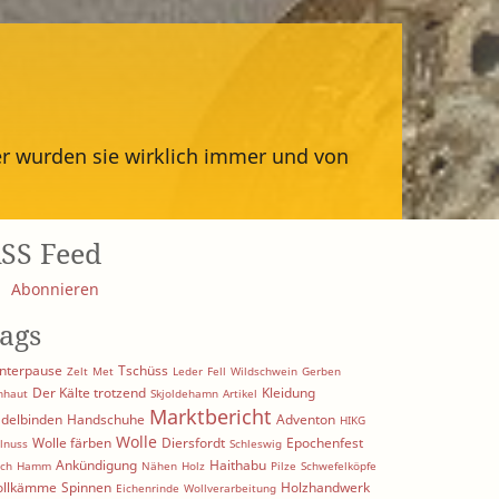
r wurden sie wirklich immer und von
SS Feed
Abonnieren
ags
nterpause
Tschüss
Zelt
Met
Leder
Fell
Wildschwein
Gerben
Der Kälte trotzend
Kleidung
hhaut
Skjoldehamn
Artikel
Marktbericht
delbinden
Handschuhe
Adventon
HIKG
Wolle
Wolle färben
Diersfordt
Epochenfest
lnuss
Schleswig
Ankündigung
Haithabu
ich
Hamm
Nähen
Holz
Pilze
Schwefelköpfe
llkämme
Spinnen
Holzhandwerk
Eichenrinde
Wollverarbeitung