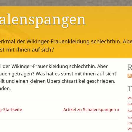
halenspangen
erkmal der Wikinger-Frauenkleidung schlechthin. Abe
st mit ihnen auf sich?
R
 der Wikinger-Frauenkleidung schlechthin. Aber
auen getragen? Was hat es sonst mit ihnen auf sich?
lt und einen kleinen Übersichtsartikel geschrieben.
T
nden.
Wi
Ro
g-Startseite
Artikel zu Schalenspangen »
Na
Wa
Jül
Wo