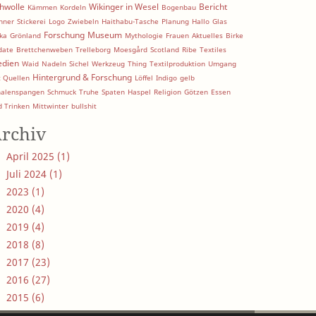
hwolle
Wikinger in Wesel
Bericht
Kämmen
Kordeln
Bogenbau
nner
Stickerei
Logo
Zwiebeln
Haithabu-Tasche
Planung
Hallo
Glas
Forschung
Museum
ka
Grönland
Mythologie
Frauen
Aktuelles
Birke
date
Brettchenweben
Trelleborg
Moesgård
Scotland
Ribe
Textiles
dien
Waid
Nadeln
Sichel
Werkzeug
Thing
Textilproduktion
Umgang
Hintergrund & Forschung
t Quellen
Löffel
Indigo
gelb
halenspangen
Schmuck
Truhe
Spaten
Haspel
Religion
Götzen
Essen
d Trinken
Mittwinter
bullshit
rchiv
April 2025 (1)
Juli 2024 (1)
2023 (1)
2020 (4)
2019 (4)
2018 (8)
2017 (23)
2016 (27)
2015 (6)