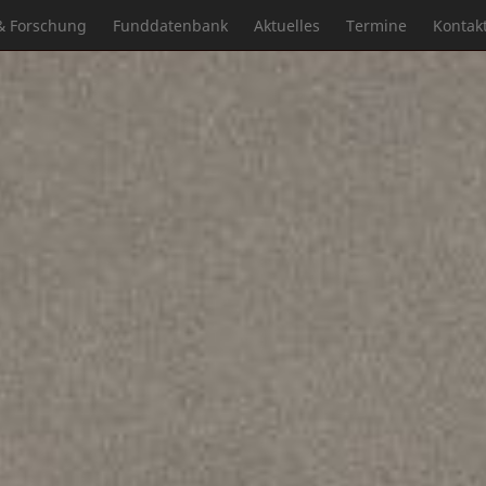
& Forschung
Funddatenbank
Aktuelles
Termine
Kontak