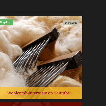
Blog-Post
24.04.2023
Woolcomb-interview on Youtube
Mitte März bat uns die Youtuberin und Textil-
Närrin "JilianEve" um ein kleines Interview zu