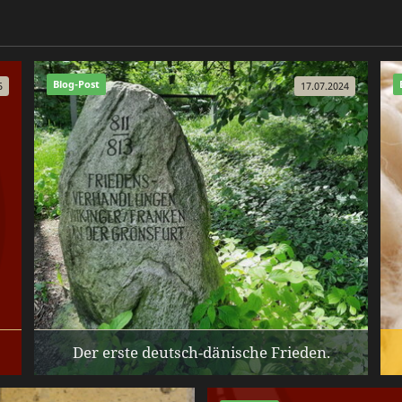
Blog-Post
5
17.07.2024
Der erste deutsch-dänische Frieden.
u
Der erste deutsch-dänische Frieden wurde wohl
zwischen Franken und Wikingern geschlossen.